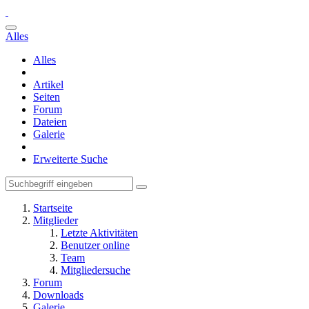
Alles
Alles
Artikel
Seiten
Forum
Dateien
Galerie
Erweiterte Suche
Startseite
Mitglieder
Letzte Aktivitäten
Benutzer online
Team
Mitgliedersuche
Forum
Downloads
Galerie