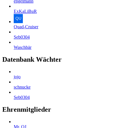
engelmann
ExKaLiBuR
Quad-Cruiser
Seb0304
Waschbär
Datenbank Wächter
jojo
schnucke
Seb0304
Ehrenmitglieder
Mr. QJ