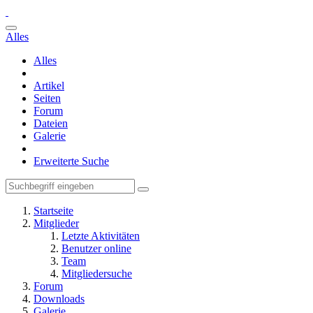
Alles
Alles
Artikel
Seiten
Forum
Dateien
Galerie
Erweiterte Suche
Startseite
Mitglieder
Letzte Aktivitäten
Benutzer online
Team
Mitgliedersuche
Forum
Downloads
Galerie