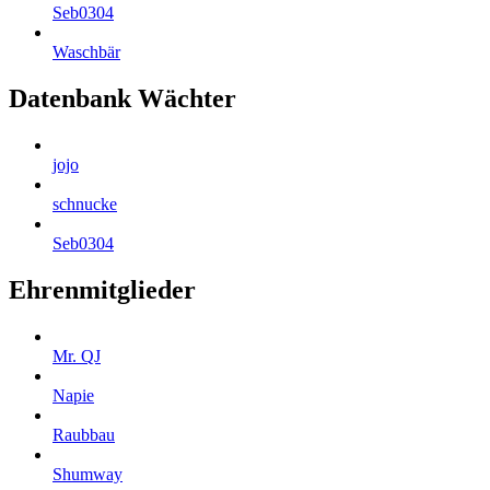
Seb0304
Waschbär
Datenbank Wächter
jojo
schnucke
Seb0304
Ehrenmitglieder
Mr. QJ
Napie
Raubbau
Shumway