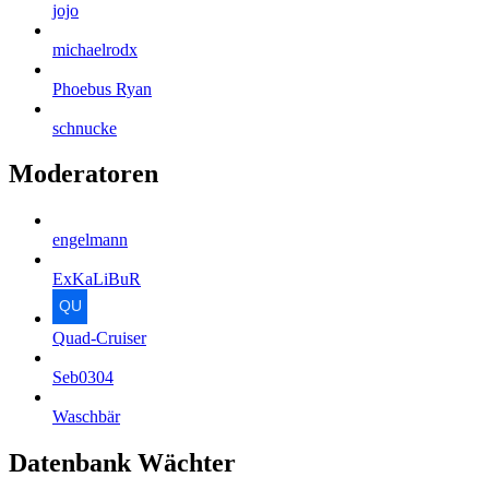
jojo
michaelrodx
Phoebus Ryan
schnucke
Moderatoren
engelmann
ExKaLiBuR
Quad-Cruiser
Seb0304
Waschbär
Datenbank Wächter