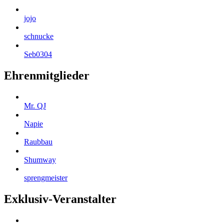
jojo
schnucke
Seb0304
Ehrenmitglieder
Mr. QJ
Napie
Raubbau
Shumway
sprengmeister
Exklusiv-Veranstalter