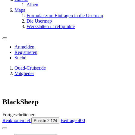
Alben
Maps
Formular zum Eintragen in die Usermap
Die Usermap
Werkstätten / Treffpunkte
Anmelden
Registrieren
Suche
Quad-Cruiser.de
Mitglieder
BlackSheep
Fortgeschrittener
Reaktionen
59
Beiträge
400
Punkte
2.124