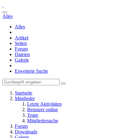
Alles
Alles
Artikel
Seiten
Forum
Dateien
Galerie
Erweiterte Suche
Startseite
Mitglieder
Letzte Aktivitäten
Benutzer online
Team
Mitgliedersuche
Forum
Downloads
Galerie