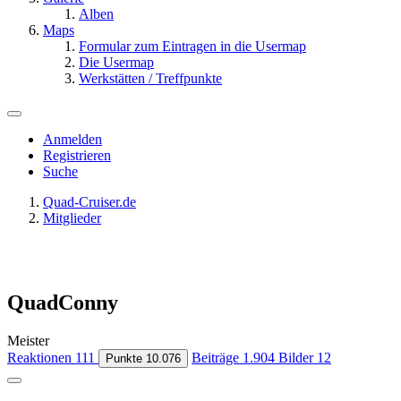
Alben
Maps
Formular zum Eintragen in die Usermap
Die Usermap
Werkstätten / Treffpunkte
Anmelden
Registrieren
Suche
Quad-Cruiser.de
Mitglieder
QuadConny
Meister
Reaktionen
111
Beiträge
1.904
Bilder
12
Punkte
10.076