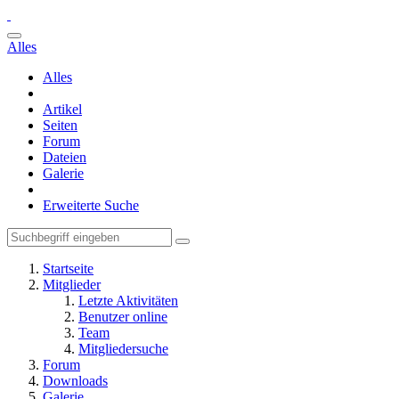
Alles
Alles
Artikel
Seiten
Forum
Dateien
Galerie
Erweiterte Suche
Startseite
Mitglieder
Letzte Aktivitäten
Benutzer online
Team
Mitgliedersuche
Forum
Downloads
Galerie