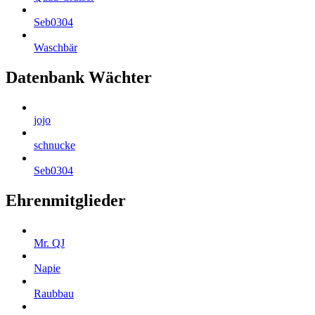
Seb0304
Waschbär
Datenbank Wächter
jojo
schnucke
Seb0304
Ehrenmitglieder
Mr. QJ
Napie
Raubbau