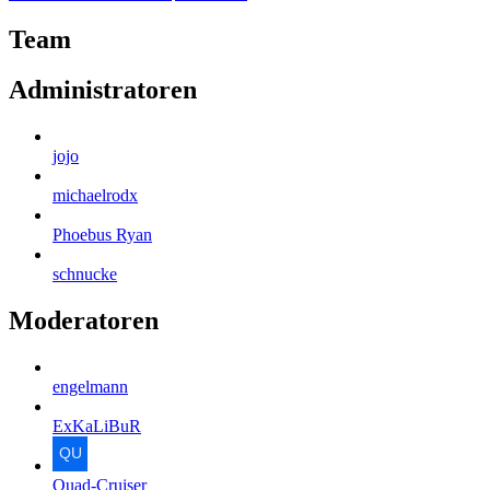
Team
Administratoren
jojo
michaelrodx
Phoebus Ryan
schnucke
Moderatoren
engelmann
ExKaLiBuR
Quad-Cruiser