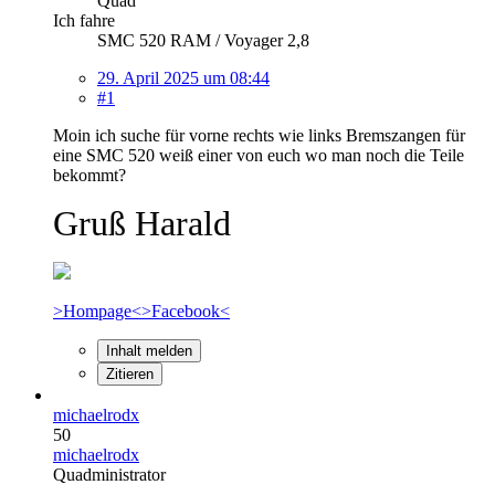
Quad
Ich fahre
SMC 520 RAM / Voyager 2,8
29. April 2025 um 08:44
#1
Moin ich suche für vorne rechts wie links Bremszangen für
eine SMC 520 weiß einer von euch wo man noch die Teile
bekommt?
Gruß Harald
>Hompage<
>Facebook<
Inhalt melden
Zitieren
michaelrodx
50
michaelrodx
Quadministrator