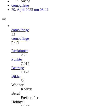
Suche
comouflage
29. April 2025 um 08:44
comouflage
33
comouflage
Profi
Reaktionen
230
Punkte
7.015
Beiträge
1.174
Bilder
34
Wohnort
Rheydt
Beruf
Freiberufler
Hobbys