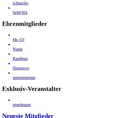
schnucke
Seb0304
Ehrenmitglieder
Mr. QJ
Napie
Raubbau
Shumway
sprengmeister
Exklusiv-Veranstalter
engelmann
Neueste Mitglieder