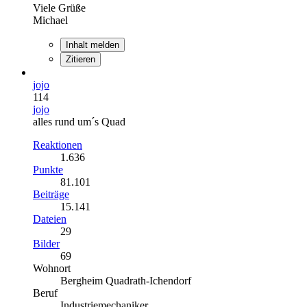
Viele Grüße
Michael
Inhalt melden
Zitieren
jojo
114
jojo
alles rund um´s Quad
Reaktionen
1.636
Punkte
81.101
Beiträge
15.141
Dateien
29
Bilder
69
Wohnort
Bergheim Quadrath-Ichendorf
Beruf
Industriemechaniker