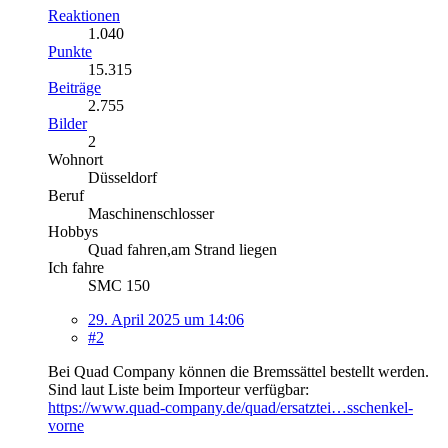
Reaktionen
1.040
Punkte
15.315
Beiträge
2.755
Bilder
2
Wohnort
Düsseldorf
Beruf
Maschinenschlosser
Hobbys
Quad fahren,am Strand liegen
Ich fahre
SMC 150
29. April 2025 um 14:06
#2
Bei Quad Company können die Bremssättel bestellt werden.
Sind laut Liste beim Importeur verfügbar:
https://www.quad-company.de/quad/ersatztei…sschenkel-
vorne