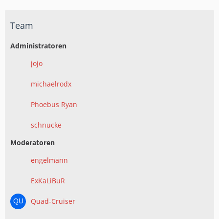
Team
Administratoren
jojo
michaelrodx
Phoebus Ryan
schnucke
Moderatoren
engelmann
ExKaLiBuR
Quad-Cruiser