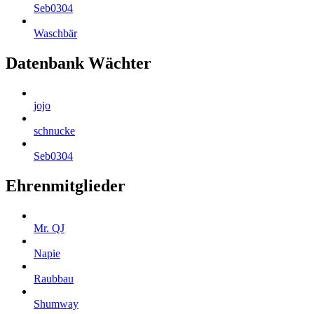
Seb0304
Waschbär
Datenbank Wächter
jojo
schnucke
Seb0304
Ehrenmitglieder
Mr. QJ
Napie
Raubbau
Shumway