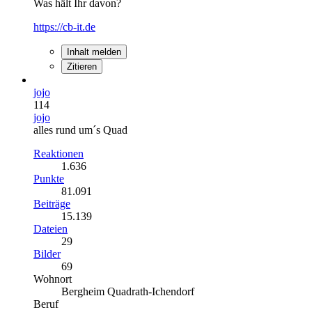
Was hält Ihr davon?
https://cb-it.de
Inhalt melden
Zitieren
jojo
114
jojo
alles rund um´s Quad
Reaktionen
1.636
Punkte
81.091
Beiträge
15.139
Dateien
29
Bilder
69
Wohnort
Bergheim Quadrath-Ichendorf
Beruf