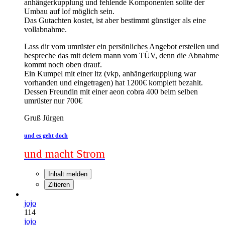
anhängerkupplung und fehlende Komponenten sollte der
Umbau auf lof möglich sein.
Das Gutachten kostet, ist aber bestimmt günstiger als eine
vollabnahme.
Lass dir vom umrüster ein persönliches Angebot erstellen und
bespreche das mit deiem mann vom TÜV, denn die Abnahme
kommt noch oben drauf.
Ein Kumpel mit einer ltz (vkp, anhängerkupplung war
vorhanden und eingetragen) hat 1200€ komplett bezahlt.
Dessen Freundin mit einer aeon cobra 400 beim selben
umrüster nur 700€
Gruß Jürgen
und es geht doch
und macht Strom
Inhalt melden
Zitieren
jojo
114
jojo