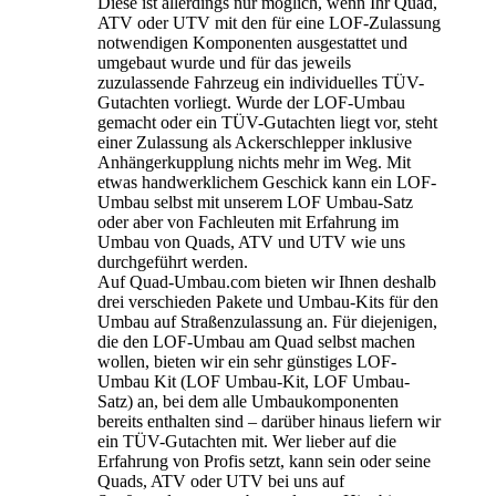
Diese ist allerdings nur möglich, wenn Ihr Quad,
ATV oder UTV mit den für eine LOF-Zulassung
notwendigen Komponenten ausgestattet und
umgebaut wurde und für das jeweils
zuzulassende Fahrzeug ein individuelles TÜV-
Gutachten vorliegt. Wurde der LOF-Umbau
gemacht oder ein TÜV-Gutachten liegt vor, steht
einer Zulassung als Ackerschlepper inklusive
Anhängerkupplung nichts mehr im Weg. Mit
etwas handwerklichem Geschick kann ein LOF-
Umbau selbst mit unserem LOF Umbau-Satz
oder aber von Fachleuten mit Erfahrung im
Umbau von Quads, ATV und UTV wie uns
durchgeführt werden.
Auf Quad-Umbau.com bieten wir Ihnen deshalb
drei verschieden Pakete und Umbau-Kits für den
Umbau auf Straßenzulassung an. Für diejenigen,
die den LOF-Umbau am Quad selbst machen
wollen, bieten wir ein sehr günstiges LOF-
Umbau Kit (LOF Umbau-Kit, LOF Umbau-
Satz) an, bei dem alle Umbaukomponenten
bereits enthalten sind – darüber hinaus liefern wir
ein TÜV-Gutachten mit. Wer lieber auf die
Erfahrung von Profis setzt, kann sein oder seine
Quads, ATV oder UTV bei uns auf