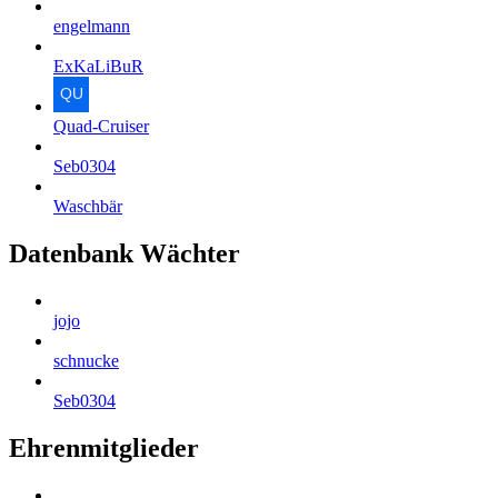
engelmann
ExKaLiBuR
Quad-Cruiser
Seb0304
Waschbär
Datenbank Wächter
jojo
schnucke
Seb0304
Ehrenmitglieder