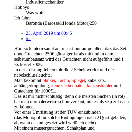
Industriemechaniker
Hobbys
Was wohl
Ich fahre
Baronda (Barossa&Honda Motor)250
23. April 2019 um 00:45
#2
Hört sich interresannt an, mir ist nur aufgefallen, daß das Set
ohne Gutachten 250€ günstiger ist als mit und in dem
selbstumbausatz wird das Gutachten nicht aufgeführt und f
Es kostet 700€.
In der Leistung fehlen mir die 2 Scheinwerfer und die
nebelschlussleuchte.
Man bekommt
blinker, Tacho, Spiegel
, kabelsatz,
anhängerkupplung,
kennzeichenhalter, katzenstrahler
und
Gutachten für 1000€....
Das ist mir nicht schlüssig, denn die meisten Sachen (in rot)
hat man normalerweise schon verbaut, um es als vkp zulassen
zu können.
Vor einer Umrüstung ist der TÜV einzubinden
(das Monopol für solche Eintragungen nach 21§ ist gefallen,
ab wann das umgesetzt wird weiß ich nicht)
Mit einem mustergutachten, Schaltplan und