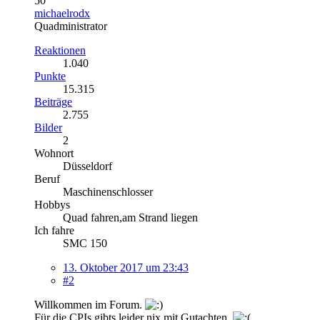
50
michaelrodx
Quadministrator
Reaktionen
1.040
Punkte
15.315
Beiträge
2.755
Bilder
2
Wohnort
Düsseldorf
Beruf
Maschinenschlosser
Hobbys
Quad fahren,am Strand liegen
Ich fahre
SMC 150
13. Oktober 2017 um 23:43
#2
Willkommen im Forum.
Für die CPIs gibts leider nix mit Gutachten.