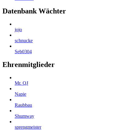
Datenbank Wächter
jojo
schnucke
Seb0304
Ehrenmitglieder
Mr. QJ
Napie
Raubbau
Shumway
sprengmeister