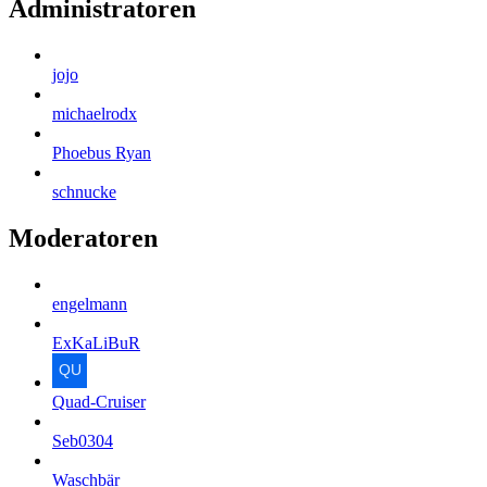
Administratoren
jojo
michaelrodx
Phoebus Ryan
schnucke
Moderatoren
engelmann
ExKaLiBuR
Quad-Cruiser
Seb0304
Waschbär