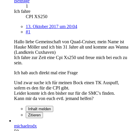
Beiträge
1
Ich fahre
CPI XS250
13. Oktober 2017 um 20:04
#1
Hallo liebe Gemeinschaft von Quad-Cruiser, mein Name ist
Hauke Möller und ich bin 31 Jahre alt und komme aus Wanna
(Landkreis Cuxhaven)
Ich fahre zur Zeit eine Cpi Xs250 und freue mich bei euch zu
sein.
Ich hab auch direkt mal eine Frage
Und zwar suche ich fúr meinen Bock einen TK Auspuff,
sofern es den für die CPI gibt.
Leider konnte ich den bisher nur für die SMC's finden.
Kann mir da von euch evtl. jemand helfen?
Inhalt melden
Zitieren
michaelrodx