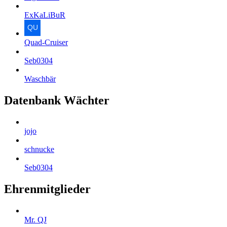
ExKaLiBuR
Quad-Cruiser
Seb0304
Waschbär
Datenbank Wächter
jojo
schnucke
Seb0304
Ehrenmitglieder
Mr. QJ