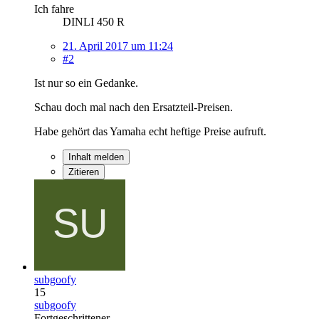
Ich fahre
DINLI 450 R
21. April 2017 um 11:24
#2
Ist nur so ein Gedanke.
Schau doch mal nach den Ersatzteil-Preisen.
Habe gehört das Yamaha echt heftige Preise aufruft.
Inhalt melden
Zitieren
subgoofy
15
subgoofy
Fortgeschrittener