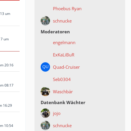
Phoebus Ryan
013 um
schnucke
Moderatoren
17 um
engelmann
ExKaLiBuR
um 20:16
Quad-Cruiser
Seb0304
um 08:17
Waschbär
Datenbank Wächter
um 16:29
jojo
schnucke
um 10:54