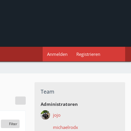
Anmelden
Registrieren
Team
Administratoren
jojo
Filter
michaelrodx