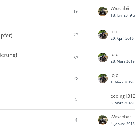
Waschbär
16
18. Juni 2019 
jojo
22
pfer)
29. April 2019
derung!
jojo
63
28. März 2019
jojo
28
1. März 2019 
edding131
5
3. März 2018 
Waschbär
4
4. Januar 201