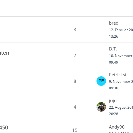
bredi
3
12. Februar 2
13:26
D.T.
nten
2
10. November
09:49
Petrickst
8
9. November 
09:36
jojo
4
22. August 20
20:28
 450
Andy90
15