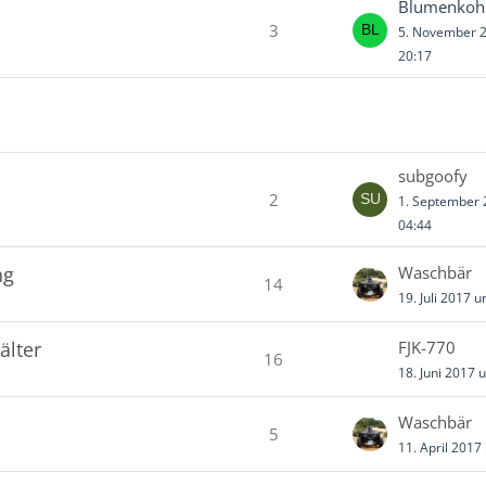
Blumenkoh
3
5. November 
20:17
subgoofy
2
1. September
04:44
ng
Waschbär
14
19. Juli 2017 
älter
FJK-770
16
18. Juni 2017 
Waschbär
5
11. April 2017