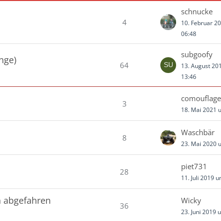
schnucke
4
10. Februar 2
06:48
subgoofy
nge)
64
13. August 20
13:46
comouflage
3
18. Mai 2021 
Waschbär
8
23. Mai 2020 
piet731
28
11. Juli 2019 
ch abgefahren
Wicky
36
23. Juni 2019 