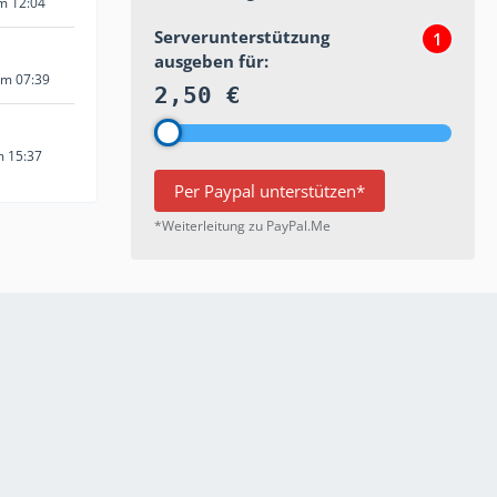
um 12:04
Serverunterstützung
1
ausgeben für:
um 07:39
2,50 €
m 15:37
Per Paypal unterstützen*
*Weiterleitung zu PayPal.Me