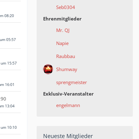
Seb0304
um 08:20
Ehrenmitglieder
Mr. QJ
 um 05:57
Napie
Raubbau
 um 15:57
Shumway
sprengmeister
um 16:01
Exklusiv-Veranstalter
290
engelmann
um 13:04
8 um 10:10
Neueste Mitglieder