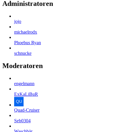
Administratoren
jojo
michaelrodx
Phoebus Ryan
schnucke
Moderatoren
engelmann
ExKaLiBuR
Quad-Cruiser
Seb0304
Waschbär