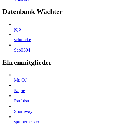
Datenbank Wächter
jojo
schnucke
Seb0304
Ehrenmitglieder
Mr. QJ
Napie
Raubbau
Shumway
sprengmeister