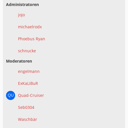
Administratoren
jojo
michaelrodx
Phoebus Ryan
schnucke
Moderatoren
engelmann
ExKaLiBuR
Quad-Cruiser
Seb0304
Waschbär