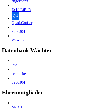
engelmann
ExKaLiBuR
Quad-Cruiser
Seb0304
Waschbär
Datenbank Wächter
jojo
schnucke
Seb0304
Ehrenmitglieder
Mr. QJ