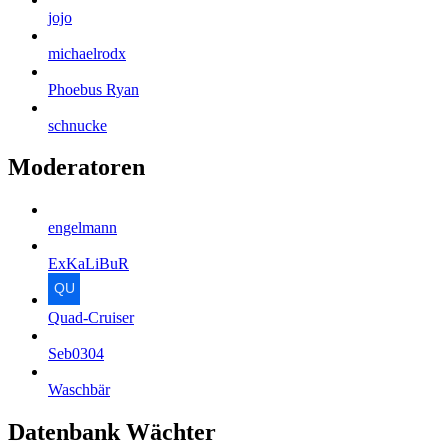
jojo
michaelrodx
Phoebus Ryan
schnucke
Moderatoren
engelmann
ExKaLiBuR
Quad-Cruiser
Seb0304
Waschbär
Datenbank Wächter