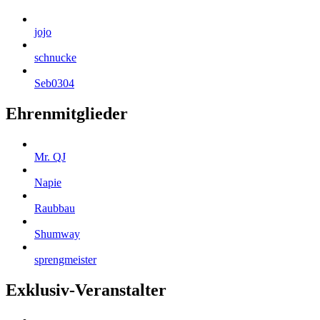
jojo
schnucke
Seb0304
Ehrenmitglieder
Mr. QJ
Napie
Raubbau
Shumway
sprengmeister
Exklusiv-Veranstalter